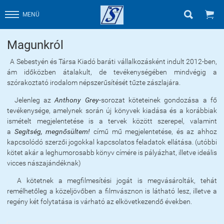


MENÜ
Magunkról
A Sebestyén és Társa Kiadó baráti vállalkozásként indult 2012-ben,
ám időközben átalakult, de tevékenységében mindvégig a
szórakoztató irodalom népszerűsítését tűzte zászlajára.
Jelenleg az
Anthony Grey-
sorozat köteteinek gondozása a fő
tevékenysége, amelynek során új könyvek kiadása és a korábbiak
ismételt megjelentetése is a tervek között szerepel, valamint
a
Segítség, megnősültem!
című mű megjelentetése, és az ahhoz
kapcsolódó szerzői jogokkal kapcsolatos feladatok ellátása. (utóbbi
kötet akár a leghumorosabb könyv címére is pályázhat, illetve ideális
vicces nászajándéknak)
A kötetnek a megfilmesítési jogát is megvásárolták, tehát
remélhetőleg a közeljövőben a filmvásznon is látható lesz, illetve a
regény két folytatása is várható az elkövetkezendő években.