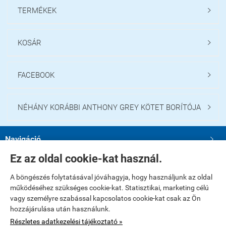
TERMÉKEK

KOSÁR

FACEBOOK

NÉHÁNY KORÁBBI ANTHONY GREY KÖTET BORÍTÓJA

Navigáció

Ez az oldal cookie-kat használ.
Saját fiók

A böngészés folytatásával jóváhagyja, hogy használjunk az oldal
működéséhez szükséges cookie-kat. Statisztikai, marketing célú
Bemutatkozás

vagy személyre szabással kapcsolatos cookie-kat csak az Ön
hozzájárulása után használunk.
Elérhetőségek

Részletes adatkezelési tájékoztató »